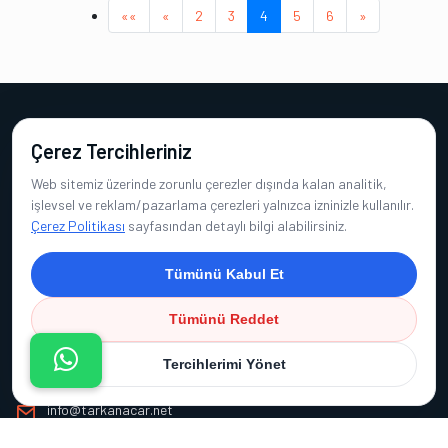
(current)
««
«
2
3
4
5
6
»
Çerez Tercihleriniz
Web sitemiz üzerinde zorunlu çerezler dışında kalan analitik,
işlevsel ve reklam/pazarlama çerezleri yalnızca izninizle kullanılır.
İngilizce Özel Ders
Çerez Politikası
sayfasından detaylı bilgi alabilirsiniz.
Tümünü Kabul Et
Tümünü Reddet
İletişim Bilgileri
Tercihlerimi Yönet
0555 412 75 46
info@tarkanacar.net