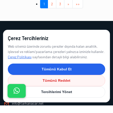
(current)
1
2
3
»
»»
Çerez Tercihleriniz
Web sitemiz üzerinde zorunlu çerezler dışında kalan analitik,
işlevsel ve reklam/pazarlama çerezleri yalnızca izninizle kullanılır.
İngilizce Özel Ders
Çerez Politikası
sayfasından detaylı bilgi alabilirsiniz.
Tümünü Kabul Et
Tümünü Reddet
İletişim Bilgileri
Tercihlerimi Yönet
0555 412 75 46
info@tarkanacar.net